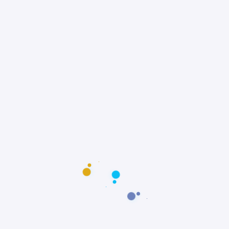
Um gigante carinhoso aproveitando um
momento de descans
Desafios, cuidados e como ajudar
Toda raça tem desafios, e com o Dogue de
Bordeaux não é diferente. Como ele tem
focinho curto, o calor exige atenção.
Caminhadas longas em horários quentes
podem causar desconforto. Por isso,