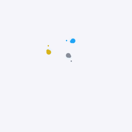
Postagens populares
Maus-tratos: Resgate comovente do poodle
Scooby em Fortaleza, Ceará
Notícias
Prêmio Fido: Cães do filme Ainda Estou Aqui,
vencem o Oscar dos Cães
Notícias
Padre João Paulo transforma igreja em
abrigo e incentiva adoção animal