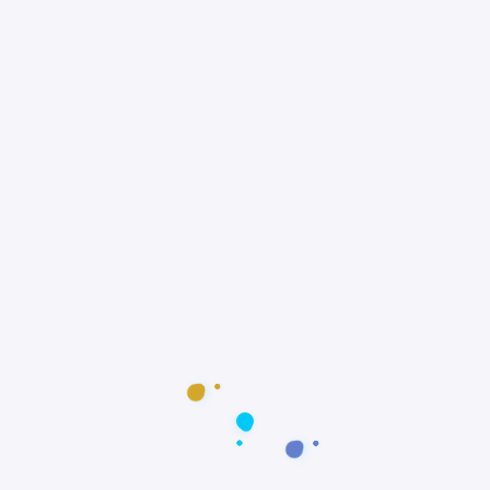
veterinário e, principalmente, a manutenção
de áreas naturais do Pantanal, que são seu
verdadeiro lar.
E você, sabia que pode ajudar? Incentivar a
divulgação da importância do Cavalo
Pantaneiro, apoiar projetos de preservação e
valorizar o turismo sustentável no Pantanal
são formas práticas de contribuir.
Proteger o Cavalo Pantaneiro é proteger
também a
cultura pantaneira, o meio
ambiente e a identidade brasileira
.