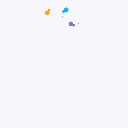
eza singular e...
1.1K Visualizações
5 Minutos De Leitura