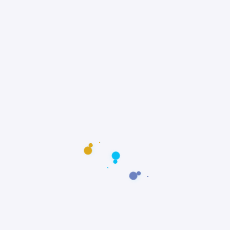
pessoas a se engajarem.
Você pode fazer a diferença agora mesmo!
Visite o site do
Projeto Viva o Peixe-Boi
Brasil
e descubra como apadrinhar um
filhote ou doar para a manutenção de
santuários.
Dicas para quem ama animais
exóticos
Embora o
Peixe-Boi-da-Amazônia não seja
um animal doméstico
, quem se encanta por
bichos exóticos pode: