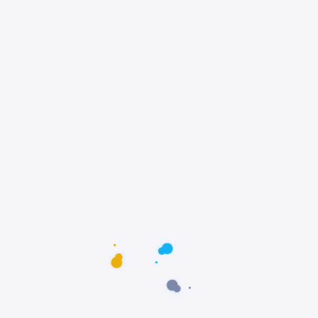
de exercícios diários, mas podem se adaptar
a espaços reduzidos.
Em resumo: um animal de
estimação sempre vai fazer seu dia
feliz