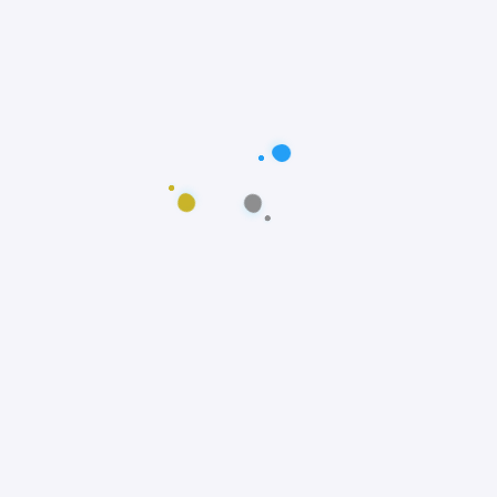
Postagens populares
Maus-tratos: Resgate comovente do poodle
Scooby em Fortaleza, Ceará
Notícias
Prêmio Fido: Cães do filme Ainda Estou Aqui,
vencem o Oscar dos Cães
Notícias
Padre João Paulo transforma igreja em
abrigo e incentiva adoção animal