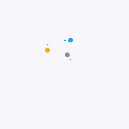
Postagens populares
Maus-tratos: Resgate comovente do poodle
Scooby em Fortaleza, Ceará
Notícias
Prêmio Fido: Cães do filme Ainda Estou Aqui,
vencem o Oscar dos Cães
Notícias
Padre João Paulo transforma igreja em
abrigo e incentiva adoção animal