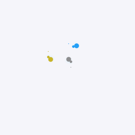
Postagens populares
Maus-tratos: Resgate comovente do poodle
Scooby em Fortaleza, Ceará
Notícias
Prêmio Fido: Cães do filme Ainda Estou Aqui,
vencem o Oscar dos Cães
Notícias
Padre João Paulo transforma igreja em
abrigo e incentiva adoção animal