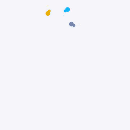
dade ao...
1.1K Visualizações
2 Minutos De Leitura