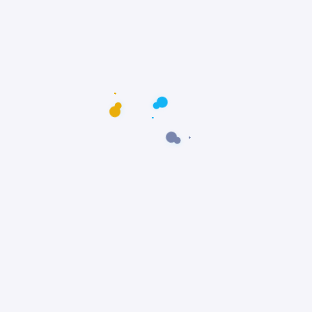
Postagens populares
Maus-tratos: Resgate comovente do poodle
Scooby em Fortaleza, Ceará
Notícias
Prêmio Fido: Cães do filme Ainda Estou Aqui,
vencem o Oscar dos Cães
Notícias
Padre João Paulo transforma igreja em
abrigo e incentiva adoção animal