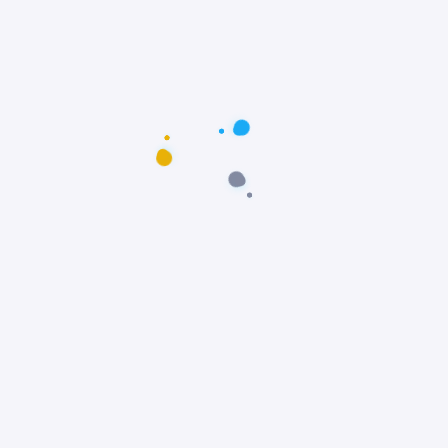
Postagens populares
Maus-tratos: Resgate comovente do poodle
Scooby em Fortaleza, Ceará
Notícias
Prêmio Fido: Cães do filme Ainda Estou Aqui,
vencem o Oscar dos Cães
Notícias
Padre João Paulo transforma igreja em
abrigo e incentiva adoção animal
Notícias