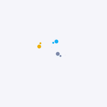
Postagens populares
Maus-tratos: Resgate comovente do poodle
Scooby em Fortaleza, Ceará
Notícias
Prêmio Fido: Cães do filme Ainda Estou Aqui,
vencem o Oscar dos Cães
Notícias