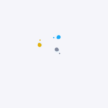
Postagens populares
Maus-tratos: Resgate comovente do poodle
Scooby em Fortaleza, Ceará
Notícias
Prêmio Fido: Cães do filme Ainda Estou Aqui,
vencem o Oscar dos Cães
Notícias
Padre João Paulo transforma igreja em
abrigo e incentiva adoção animal