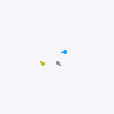
@adorepetss
Ame, cuide e brinque!