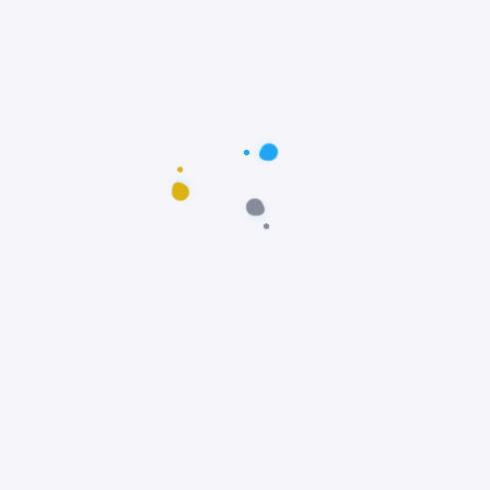
Postagens populares
Maus-tratos: Resgate comovente do poodle
Scooby em Fortaleza, Ceará
Notícias
Prêmio Fido: Cães do filme Ainda Estou Aqui,
vencem o Oscar dos Cães
Notícias
Padre João Paulo transforma igreja em
abrigo e incentiva adoção animal