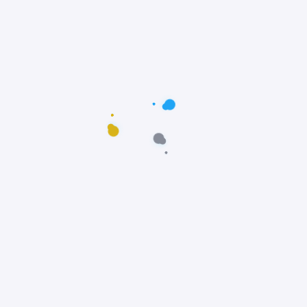
Postagens populares
Maus-tratos: Resgate comovente do poodle
Scooby em Fortaleza, Ceará
Notícias
Prêmio Fido: Cães do filme Ainda Estou Aqui,
vencem o Oscar dos Cães
Notícias
Padre João Paulo transforma igreja em
abrigo e incentiva adoção animal