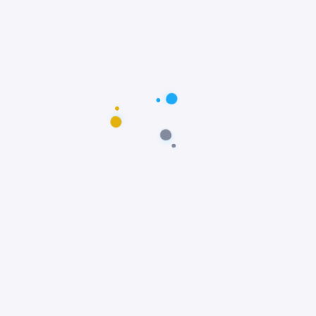
Postagens populares
Maus-tratos: Resgate comovente do poodle
Scooby em Fortaleza, Ceará
Notícias
Prêmio Fido: Cães do filme Ainda Estou Aqui,
vencem o Oscar dos Cães
Notícias
Padre João Paulo transforma igreja em
abrigo e incentiva adoção animal