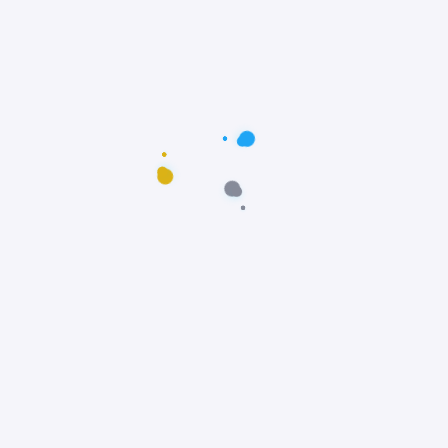
Postagens populares
Maus-tratos: Resgate comovente do poodle
Scooby em Fortaleza, Ceará
Notícias
Prêmio Fido: Cães do filme Ainda Estou Aqui,
vencem o Oscar dos Cães
Notícias
Padre João Paulo transforma igreja em
abrigo e incentiva adoção animal