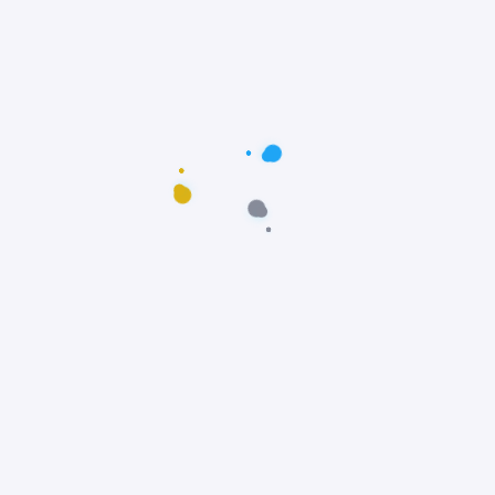
Postagens populares
Maus-tratos: Resgate comovente do poodle
Scooby em Fortaleza, Ceará
Notícias
Prêmio Fido: Cães do filme Ainda Estou Aqui,
vencem o Oscar dos Cães
Notícias
Padre João Paulo transforma igreja em
abrigo e incentiva adoção animal