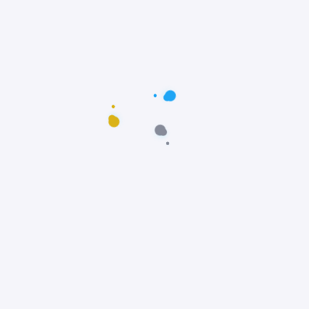
Postagens populares
Maus-tratos: Resgate comovente do poodle
Scooby em Fortaleza, Ceará
Notícias
Prêmio Fido: Cães do filme Ainda Estou Aqui,
vencem o Oscar dos Cães
Notícias
Padre João Paulo transforma igreja em
abrigo e incentiva adoção animal