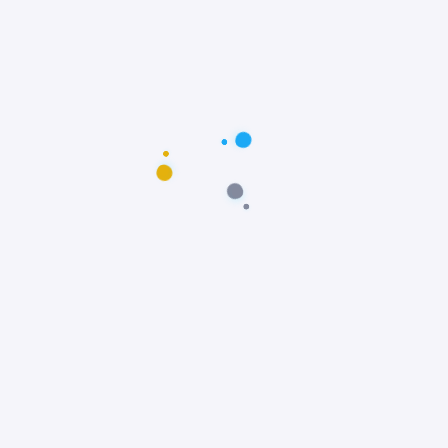
Postagens populares
Maus-tratos: Resgate comovente do poodle
Scooby em Fortaleza, Ceará
Notícias
Prêmio Fido: Cães do filme Ainda Estou Aqui,
vencem o Oscar dos Cães
Notícias
Padre João Paulo transforma igreja em
abrigo e incentiva adoção animal