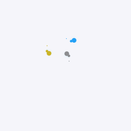
Postagens populares
Maus-tratos: Resgate comovente do poodle
Scooby em Fortaleza, Ceará
Notícias
Prêmio Fido: Cães do filme Ainda Estou Aqui,
vencem o Oscar dos Cães
Notícias
Padre João Paulo transforma igreja em
abrigo e incentiva adoção animal