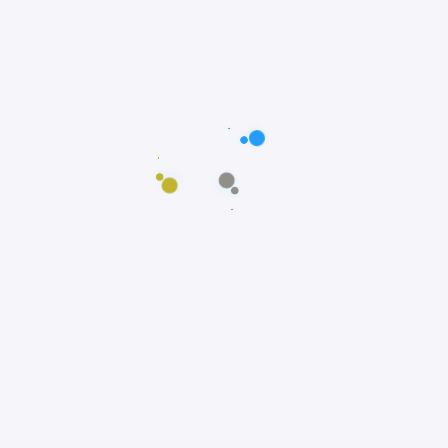
Postagens populares
Maus-tratos: Resgate comovente do poodle
Scooby em Fortaleza, Ceará
Notícias
Prêmio Fido: Cães do filme Ainda Estou Aqui,
vencem o Oscar dos Cães
Notícias
Padre João Paulo transforma igreja em
abrigo e incentiva adoção animal