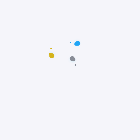
Postagens populares
Maus-tratos: Resgate comovente do poodle
Scooby em Fortaleza, Ceará
Notícias
Prêmio Fido: Cães do filme Ainda Estou Aqui,
vencem o Oscar dos Cães
Notícias
Padre João Paulo transforma igreja em
abrigo e incentiva adoção animal