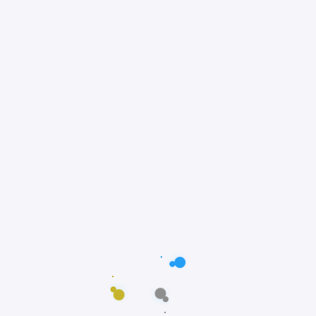
@adorepetss
Ame, cuide e brinque!
Nos siga!