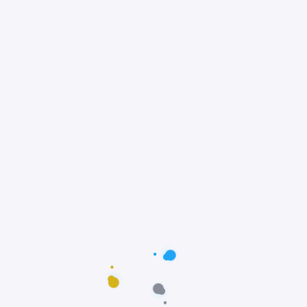
@adorepetss
Ame, cuide e brinque!
Nos siga!