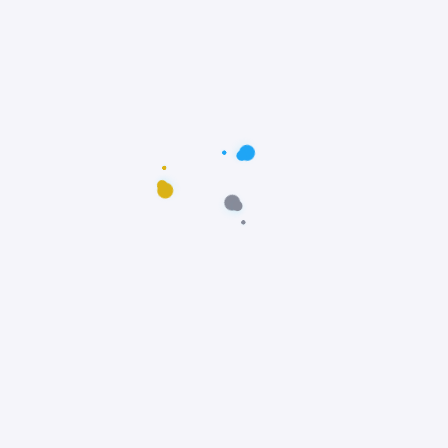
Postagens populares
Maus-tratos: Resgate comovente do poodle
Scooby em Fortaleza, Ceará
Notícias
Prêmio Fido: Cães do filme Ainda Estou Aqui,
vencem o Oscar dos Cães
Notícias
Padre João Paulo transforma igreja em
abrigo e incentiva adoção animal