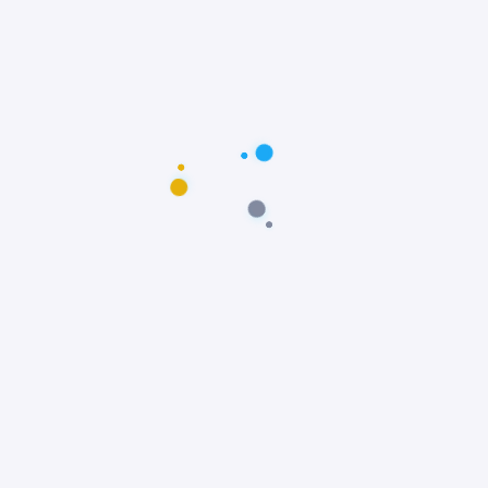
Postagens populares
Maus-tratos: Resgate comovente do poodle
Scooby em Fortaleza, Ceará
Notícias
Prêmio Fido: Cães do filme Ainda Estou Aqui,
vencem o Oscar dos Cães
Notícias
Padre João Paulo transforma igreja em
abrigo e incentiva adoção animal