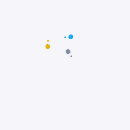
Postagens populares
Maus-tratos: Resgate comovente do poodle
Scooby em Fortaleza, Ceará
Notícias
Prêmio Fido: Cães do filme Ainda Estou Aqui,
vencem o Oscar dos Cães
Notícias
Padre João Paulo transforma igreja em
abrigo e incentiva adoção animal
Notícias