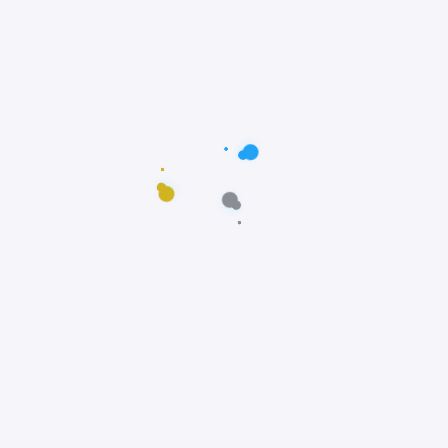
Postagens populares
Maus-tratos: Resgate comovente do poodle
Scooby em Fortaleza, Ceará
Notícias
Prêmio Fido: Cães do filme Ainda Estou Aqui,
vencem o Oscar dos Cães
Notícias
Padre João Paulo transforma igreja em
abrigo e incentiva adoção animal