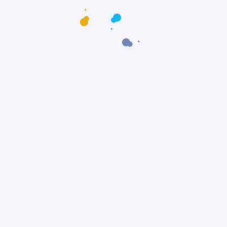
sponsabilidade...
1.4K Visualizações
4 Minutos De Leitura
to social, amigo e confiável
do por uma pradaria, sentindo o vento na crina e o sol
 o momento...
1.3K Visualizações
4 Minutos De Leitura