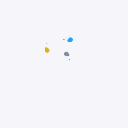
Postagens populares
Maus-tratos: Resgate comovente do poodle
Scooby em Fortaleza, Ceará
Notícias
Prêmio Fido: Cães do filme Ainda Estou Aqui,
vencem o Oscar dos Cães
Notícias
Padre João Paulo transforma igreja em
abrigo e incentiva adoção animal