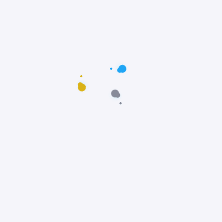
Postagens populares
Maus-tratos: Resgate comovente do poodle
Scooby em Fortaleza, Ceará
Notícias
Prêmio Fido: Cães do filme Ainda Estou Aqui,
vencem o Oscar dos Cães
Notícias
Padre João Paulo transforma igreja em
abrigo e incentiva adoção animal